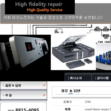
| 회사소개
| 공지사항
■
질문 & 답변
■
주 문
조회수
2346
제목
sound blaster ins